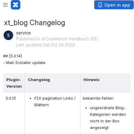
Open in app
xt_blog Changelog
service
Published in xt:Commerce Handbuch (DE)
Last updated Sat Oct 24 2020
## [5.0.14]
- Mail-Installer update
Plugin-
Changelog
Hinweis
Version
5.0.13
FIX pagination Links / 
bekannte Fehler:
Blättern
ungeordnete Blog-
Kategorien werden 
nicht in der Box 
angezeigt